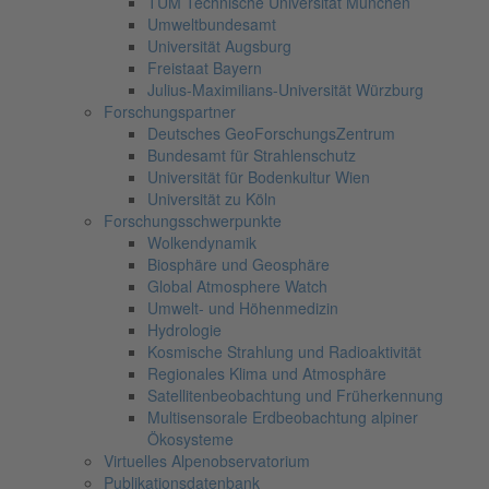
TUM Technische Universität München
Umweltbundesamt
Universität Augsburg
Freistaat Bayern
Julius-Maximilians-Universität Würzburg
Forschungspartner
Deutsches GeoForschungsZentrum
Bundesamt für Strahlenschutz
Universität für Bodenkultur Wien
Universität zu Köln
Forschungsschwerpunkte
Wolkendynamik
Biosphäre und Geosphäre
Global Atmosphere Watch
Umwelt- und Höhenmedizin
Hydrologie
Kosmische Strahlung und Radioaktivität
Regionales Klima und Atmosphäre
Satellitenbeobachtung und Früherkennung
Multisensorale Erdbeobachtung alpiner
Ökosysteme
Virtuelles Alpenobservatorium
Publikationsdatenbank