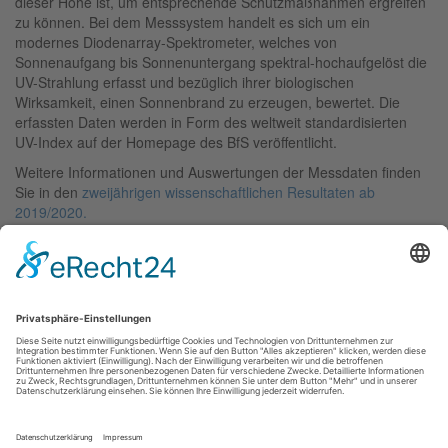
dieser Höhe ist, um entsprechende Schutzmaßnahmen ergreifen
zu können. Bei dem Messsystem handelt es sich um ein
modernes Diodenarray-Spektrometer, welches von
Sonnenaufgang bis Sonnenuntergang spektral-hochaufgelöst die
UV-Strahlung erfasst und bezüglich ihrer biologischen
Wirksamkeit, einen Sonnenbrand zu erzeugen, bewertet. Die
erfassten Daten werden in Form des weltweit standardisierten
UV-Index auf der Homepage des BfS veröffentlicht.
Weitere Informationen und Auswertungen der Messdaten finden
Sie in den
zweijährigen wissenschaftlichen Resultaten ab
2019/2020.
Ansprechpartner
Dr. Sebastian Lorenz
Dr. Daniela Weiskopf
Links
Links