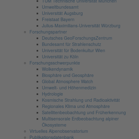
TUM Technische Universität München
Umweltbundesamt
Universität Augsburg
Freistaat Bayern
Julius-Maximilians-Universität Würzburg
Forschungspartner
Deutsches GeoForschungsZentrum
Bundesamt für Strahlenschutz
Universität für Bodenkultur Wien
Universität zu Köln
Forschungsschwerpunkte
Wolkendynamik
Biosphäre und Geosphäre
Global Atmosphere Watch
Umwelt- und Höhenmedizin
Hydrologie
Kosmische Strahlung und Radioaktivität
Regionales Klima und Atmosphäre
Satellitenbeobachtung und Früherkennung
Multisensorale Erdbeobachtung alpiner
Ökosysteme
Virtuelles Alpenobservatorium
Publikationsdatenbank