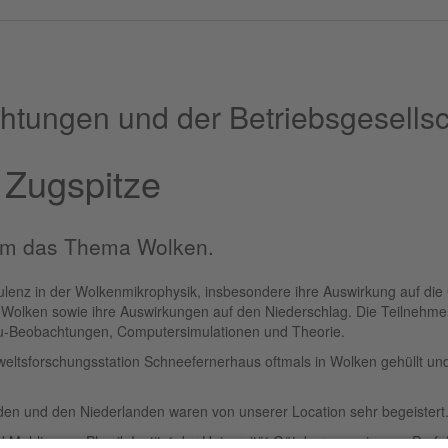
htungen und der Betriebsgesellsc
 Zugspitze
 um das Thema Wolken.
enz in der Wolkenmikrophysik, insbesondere ihre Auswirkung auf die
n Wolken sowie ihre Auswirkungen auf den Niederschlag. Die Teilnehme
tu-Beobachtungen, Computersimulationen und Theorie.
weltsforschungsstation Schneefernerhaus oftmals in Wolken gehüllt und 
den und den Niederlanden waren von unserer Location sehr begeistert
d Mehlig vom Physik Institut der Universität Göteborg, sowie von Prof.