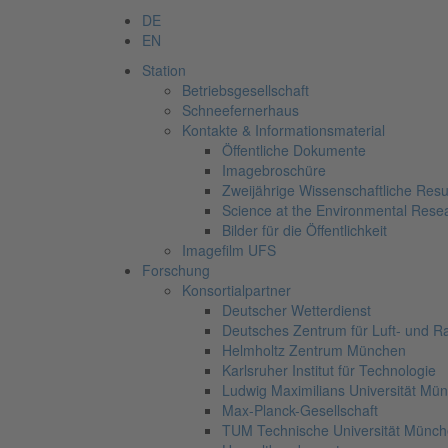
DE
EN
Station
Betriebsgesellschaft
Schneefernerhaus
Kontakte & Informationsmaterial
Öffentliche Dokumente
Imagebroschüre
Zweijährige Wissenschaftliche Resu
Science at the Environmental Rese
Bilder für die Öffentlichkeit
Imagefilm UFS
Forschung
Konsortialpartner
Deutscher Wetterdienst
Deutsches Zentrum für Luft- und R
Helmholtz Zentrum München
Karlsruher Institut für Technologie
Ludwig Maximilians Universität Mü
Max-Planck-Gesellschaft
TUM Technische Universität Münc