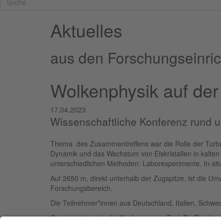
Aktuelles
aus den Forschungseinric
Wolkenphysik auf der
17.04.2023
Wissenschaftliche Konferenz rund
Thema des Zusammentreffens war die Rolle der Turbul
Dynamik und das Wachstum von Eiskristallen in kalte
unterschiedlichen Methoden: Laborexperimente, In-si
Auf 2650 m, direkt unterhalb der Zugspitze, ist die Um
Forschungsbereich.
Die Teilnehmer*innen aus Deutschland, Italien, Schwe
Organisiert wurde die Konferenz von Prof. Dr. Bernhar