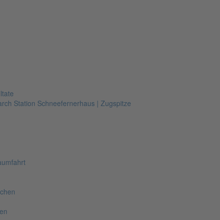
ltate
arch Station Schneefernerhaus | Zugspitze
aumfahrt
nchen
hen