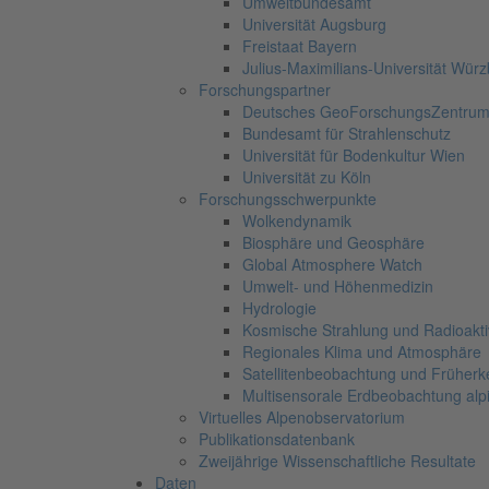
Umweltbundesamt
Universität Augsburg
Freistaat Bayern
Julius-Maximilians-Universität Wür
Forschungspartner
Deutsches GeoForschungsZentru
Bundesamt für Strahlenschutz
Universität für Bodenkultur Wien
Universität zu Köln
Forschungsschwerpunkte
Wolkendynamik
Biosphäre und Geosphäre
Global Atmosphere Watch
Umwelt- und Höhenmedizin
Hydrologie
Kosmische Strahlung und Radioaktiv
Regionales Klima und Atmosphäre
Satellitenbeobachtung und Früher
Multisensorale Erdbeobachtung al
Virtuelles Alpenobservatorium
Publikationsdatenbank
Zweijährige Wissenschaftliche Resultate
Daten