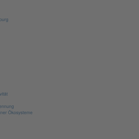
zburg
m
ität
kennung
piner Ökosysteme