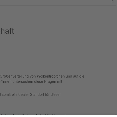
haft
 Größenverteilung von Wolkentröpfchen und auf die
r*innen untersuchen diese Fragen mit
somit ein idealer Standort für diesen
.
 Dr. Eberhard Bodenschatz, Direktor und