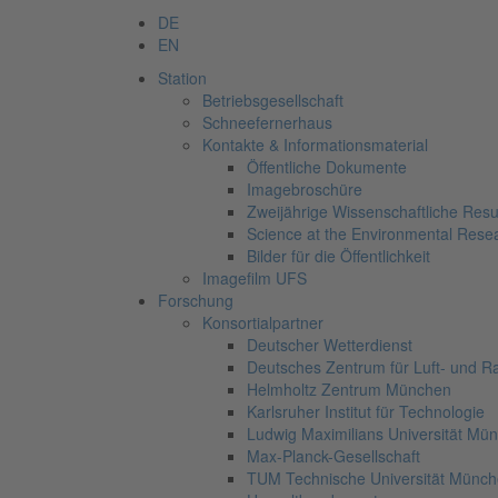
DE
EN
Station
Betriebsgesellschaft
Schneefernerhaus
Kontakte & Informationsmaterial
Öffentliche Dokumente
Imagebroschüre
Zweijährige Wissenschaftliche Resu
Science at the Environmental Rese
Bilder für die Öffentlichkeit
Imagefilm UFS
Forschung
Konsortialpartner
Deutscher Wetterdienst
Deutsches Zentrum für Luft- und R
Helmholtz Zentrum München
Karlsruher Institut für Technologie
Ludwig Maximilians Universität Mü
Max-Planck-Gesellschaft
TUM Technische Universität Münc