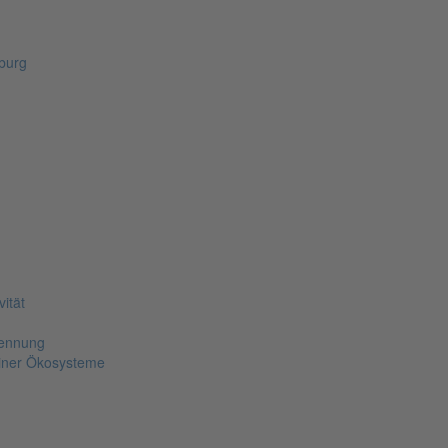
zburg
m
ität
kennung
piner Ökosysteme