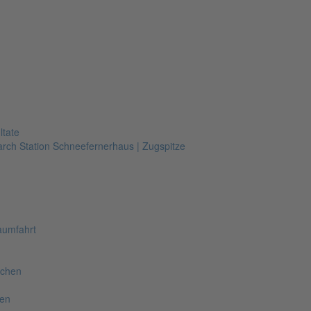
ltate
arch Station Schneefernerhaus | Zugspitze
aumfahrt
nchen
hen