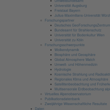
Umweltbundesamt
Universität Augsburg
Freistaat Bayern
Julius-Maximilians-Universität Wür
Forschungspartner
Deutsches GeoForschungsZentru
Bundesamt für Strahlenschutz
Universität für Bodenkultur Wien
Universität zu Köln
Forschungsschwerpunkte
Wolkendynamik
Biosphäre und Geosphäre
Global Atmosphere Watch
Umwelt- und Höhenmedizin
Hydrologie
Kosmische Strahlung und Radioaktiv
Regionales Klima und Atmosphäre
Satellitenbeobachtung und Früher
Multisensorale Erdbeobachtung al
Virtuelles Alpenobservatorium
Publikationsdatenbank
Zweijährige Wissenschaftliche Resultate
Daten