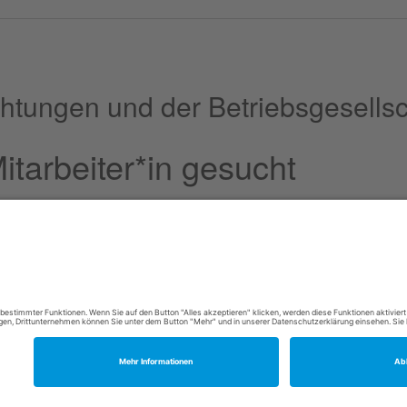
htungen und der Betriebsgesellsc
itarbeiter*in gesucht
here Watch (GAW) Messstation Zugspitze am Schneefernerhaus eine*n