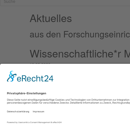
Aktuelles
aus den Forschungseinric
Wissenschaftliche*r M
19.05.2020
Das Umweltbundesamt sucht für seine Global Atmosp
Wissenschaftliche*n Mitarbeiter*in
Zurück
Impressum
Datenschutz
Cookie-Einstellungen
© 2026 UFS GmbH
Links
Intranet
Instagram
LinkedIn