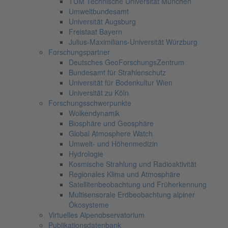
TUM Technische Universität München
Umweltbundesamt
Universität Augsburg
Freistaat Bayern
Julius-Maximilians-Universität Würzburg
Forschungspartner
Deutsches GeoForschungsZentrum
Bundesamt für Strahlenschutz
Universität für Bodenkultur Wien
Universität zu Köln
Forschungsschwerpunkte
Wolkendynamik
Biosphäre und Geosphäre
Global Atmosphere Watch
Umwelt- und Höhenmedizin
Hydrologie
Kosmische Strahlung und Radioaktivität
Regionales Klima und Atmosphäre
Satellitenbeobachtung und Früherkennung
Multisensorale Erdbeobachtung alpiner
Ökosysteme
Virtuelles Alpenobservatorium
Publikationsdatenbank