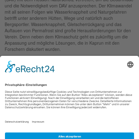
und die Notwendigkeit vom DAV anzusprechen. Der Klimawandel
mit all seinen Folgen wie Wasserknappheit und Naturgefahren
betrifft unter anderem Hütten, Wege und natürlich auch
Bergsportler. Wasserknappheit, Gletscherrückgang und das
Auftauen von Permafrost sind große Herausforderungen für den
Verein. Denn neben dem Klimaschutz geht es zukünftig um die
Anpassung und mögliche Lösungen, die in Kaprun mit den
Forschern diskutiert wurden.
Diese Art von Vernetzung mit internationalen Stakeholdern und
Wissenschaftlern aus Gebirgsobservatorien ist in Europa zum
Glück selbstverständlich.
Die diesjährige Konferenz wurde von der TUM München (Prof.
Michael Krautblatter und Verena Stammberger), von Georesearch
Austria und dem Bayerischen Staatsministerium für Umwelt und
Verbraucherschutz organisiert.
Foto: Georesearch Austria
Zurück
Impressum