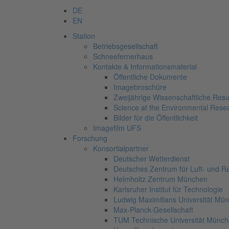
DE
EN
Station
Betriebsgesellschaft
Schneefernerhaus
Kontakte & Informationsmaterial
Öffentliche Dokumente
Imagebroschüre
Zweijährige Wissenschaftliche Resu
Science at the Environmental Rese
Bilder für die Öffentlichkeit
Imagefilm UFS
Forschung
Konsortialpartner
Deutscher Wetterdienst
Deutsches Zentrum für Luft- und R
Helmholtz Zentrum München
Karlsruher Institut für Technologie
Ludwig Maximilians Universität Mü
Max-Planck-Gesellschaft
TUM Technische Universität Münc