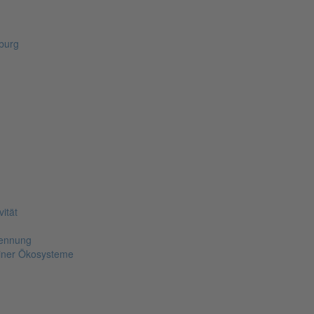
zburg
m
ität
kennung
piner Ökosysteme