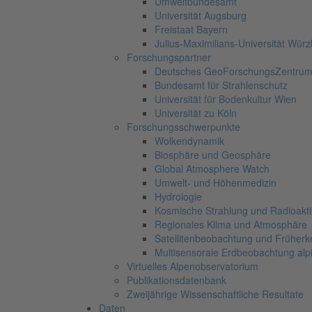
Umweltbundesamt
Universität Augsburg
Freistaat Bayern
Julius-Maximilians-Universität Wür
Forschungspartner
Deutsches GeoForschungsZentru
Bundesamt für Strahlenschutz
Universität für Bodenkultur Wien
Universität zu Köln
Forschungsschwerpunkte
Wolkendynamik
Biosphäre und Geosphäre
Global Atmosphere Watch
Umwelt- und Höhenmedizin
Hydrologie
Kosmische Strahlung und Radioaktiv
Regionales Klima und Atmosphäre
Satellitenbeobachtung und Früher
Multisensorale Erdbeobachtung al
Virtuelles Alpenobservatorium
Publikationsdatenbank
Zweijährige Wissenschaftliche Resultate
Daten