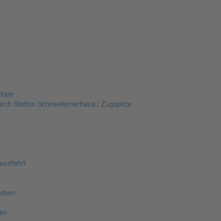
ltate
arch Station Schneefernerhaus | Zugspitze
aumfahrt
nchen
hen