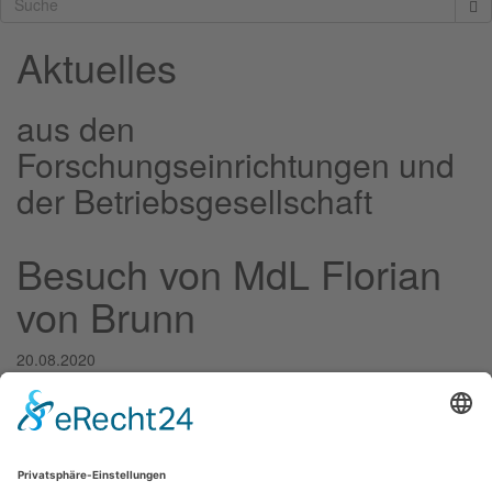
Aktuelles
aus den
Forschungseinrichtungen und
der Betriebsgesellschaft
Besuch von MdL Florian
von Brunn
20.08.2020
Am 19.08.2020 besuchten die vier Abgeordneten der bayerischen
SPD-Landtagsfraktion Florian von Brunn, Doris Rauscher, Markus
Rinderspacher und Ruth Müller die Zugspitze. Bei uns im
Schneefernerhaus haben sie sich ein aktuelles Bild über den
Klimawandel gemacht und mit dem Geschäftsführer der UFS
GmbH Peter Marton sowie einigen Wissenschaftlern die aktuelle