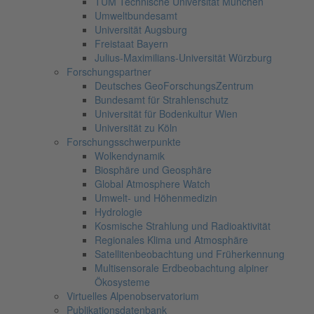
TUM Technische Universität München
Umweltbundesamt
Universität Augsburg
Freistaat Bayern
Julius-Maximilians-Universität Würzburg
Forschungspartner
Deutsches GeoForschungsZentrum
Bundesamt für Strahlenschutz
Universität für Bodenkultur Wien
Universität zu Köln
Forschungsschwerpunkte
Wolkendynamik
Biosphäre und Geosphäre
Global Atmosphere Watch
Umwelt- und Höhenmedizin
Hydrologie
Kosmische Strahlung und Radioaktivität
Regionales Klima und Atmosphäre
Satellitenbeobachtung und Früherkennung
Multisensorale Erdbeobachtung alpiner
Ökosysteme
Virtuelles Alpenobservatorium
Publikationsdatenbank