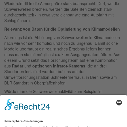
Wiedereintritt in die Atmosphäre stark beansprucht. Dort, wo die
Schwerewellen brechen, werden die Satelliten ziemlich stark
durchgeschüttelt - in etwa vergleichbar wie eine Autofahrt mit
Schlaglöchern.
Relevanz von Daten für die Optimierung von Klimamodellen
Allerdings ist die Abbildung von Schwerewellen in Klimamodellen
nach wie vor sehr komplex und noch zu ungenau. Damit solche
Modelle überhaupt ein realistisches Ergebnis liefern können,
muss man sie mit möglichst exakten Ausgangsdaten füttern. Aus
diesem Grund setzt das Forschungsteam auf eine Kombination
aus
Radar
und
optischen Infrarot-Kameras
, die an drei
Standorten installiert werden: bei uns auf der
Umweltforschungsstation Schneefernerhaus, in Bern sowie am
DLR Standort in Oberpfaffenhofen.
Würde man die Schwerewellenaktivität zum Beispiel im
Höhenbereich an der Grenze zum Weltraum besser verstehen,
wäre es möglich, die Flugbahnen von Satelliten genauer zu
berechnen. Dies verringert das Risiko von unkontrollierbaren
Abstürzen.
Detailliertere Infos über das Projekt GIGAWATT finden Sie
hier
.