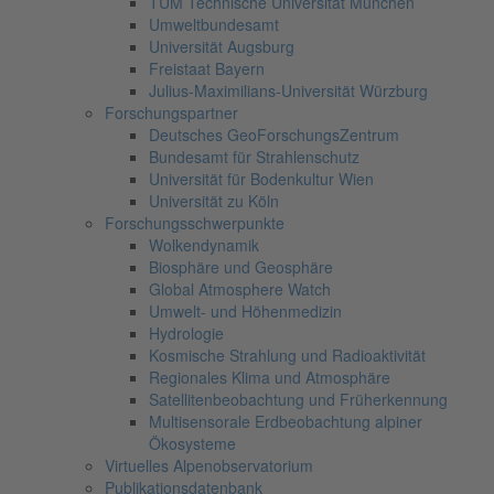
TUM Technische Universität München
Umweltbundesamt
Universität Augsburg
Freistaat Bayern
Julius-Maximilians-Universität Würzburg
Forschungspartner
Deutsches GeoForschungsZentrum
Bundesamt für Strahlenschutz
Universität für Bodenkultur Wien
Universität zu Köln
Forschungsschwerpunkte
Wolkendynamik
Biosphäre und Geosphäre
Global Atmosphere Watch
Umwelt- und Höhenmedizin
Hydrologie
Kosmische Strahlung und Radioaktivität
Regionales Klima und Atmosphäre
Satellitenbeobachtung und Früherkennung
Multisensorale Erdbeobachtung alpiner
Ökosysteme
Virtuelles Alpenobservatorium
Publikationsdatenbank