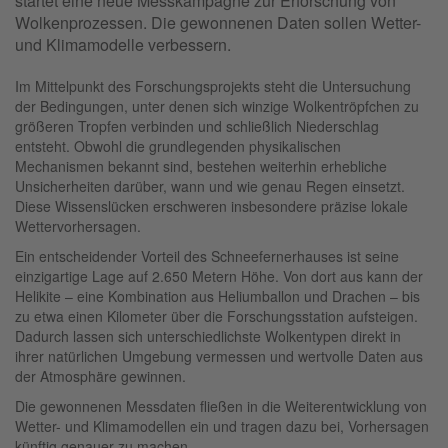
startet eine neue Messkampagne zur Erforschung von
Wolkenprozessen. Die gewonnenen Daten sollen Wetter-
und Klimamodelle verbessern.
Im Mittelpunkt des Forschungsprojekts steht die Untersuchung
der Bedingungen, unter denen sich winzige Wolkentröpfchen zu
größeren Tropfen verbinden und schließlich Niederschlag
entsteht. Obwohl die grundlegenden physikalischen
Mechanismen bekannt sind, bestehen weiterhin erhebliche
Unsicherheiten darüber, wann und wie genau Regen einsetzt.
Diese Wissenslücken erschweren insbesondere präzise lokale
Wettervorhersagen.
Ein entscheidender Vorteil des Schneefernerhauses ist seine
einzigartige Lage auf 2.650 Metern Höhe. Von dort aus kann der
Helikite – eine Kombination aus Heliumballon und Drachen – bis
zu etwa einen Kilometer über die Forschungsstation aufsteigen.
Dadurch lassen sich unterschiedlichste Wolkentypen direkt in
ihrer natürlichen Umgebung vermessen und wertvolle Daten aus
der Atmosphäre gewinnen.
Die gewonnenen Messdaten fließen in die Weiterentwicklung von
Wetter- und Klimamodellen ein und tragen dazu bei, Vorhersagen
künftig genauer zu machen.