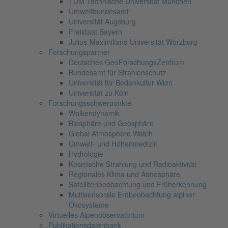
TUM Technische Universität München
Umweltbundesamt
Universität Augsburg
Freistaat Bayern
Julius-Maximilians-Universität Würzburg
Forschungspartner
Deutsches GeoForschungsZentrum
Bundesamt für Strahlenschutz
Universität für Bodenkultur Wien
Universität zu Köln
Forschungsschwerpunkte
Wolkendynamik
Biosphäre und Geosphäre
Global Atmosphere Watch
Umwelt- und Höhenmedizin
Hydrologie
Kosmische Strahlung und Radioaktivität
Regionales Klima und Atmosphäre
Satellitenbeobachtung und Früherkennung
Multisensorale Erdbeobachtung alpiner
Ökosysteme
Virtuelles Alpenobservatorium
Publikationsdatenbank