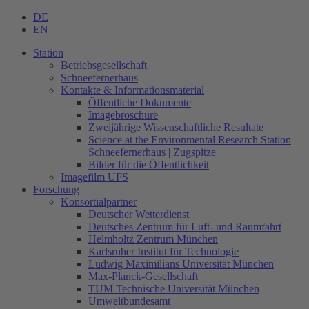
DE
EN
Station
Betriebsgesellschaft
Schneefernerhaus
Kontakte & Informationsmaterial
Öffentliche Dokumente
Imagebroschüre
Zweijährige Wissenschaftliche Resultate
Science at the Environmental Research Station
Schneefernerhaus | Zugspitze
Bilder für die Öffentlichkeit
Imagefilm UFS
Forschung
Konsortialpartner
Deutscher Wetterdienst
Deutsches Zentrum für Luft- und Raumfahrt
Helmholtz Zentrum München
Karlsruher Institut für Technologie
Ludwig Maximilians Universität München
Max-Planck-Gesellschaft
TUM Technische Universität München
Umweltbundesamt