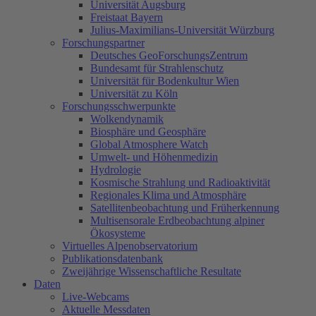
Universität Augsburg
Freistaat Bayern
Julius-Maximilians-Universität Würzburg
Forschungspartner
Deutsches GeoForschungsZentrum
Bundesamt für Strahlenschutz
Universität für Bodenkultur Wien
Universität zu Köln
Forschungsschwerpunkte
Wolkendynamik
Biosphäre und Geosphäre
Global Atmosphere Watch
Umwelt- und Höhenmedizin
Hydrologie
Kosmische Strahlung und Radioaktivität
Regionales Klima und Atmosphäre
Satellitenbeobachtung und Früherkennung
Multisensorale Erdbeobachtung alpiner
Ökosysteme
Virtuelles Alpenobservatorium
Publikationsdatenbank
Zweijährige Wissenschaftliche Resultate
Daten
Live-Webcams
Aktuelle Messdaten