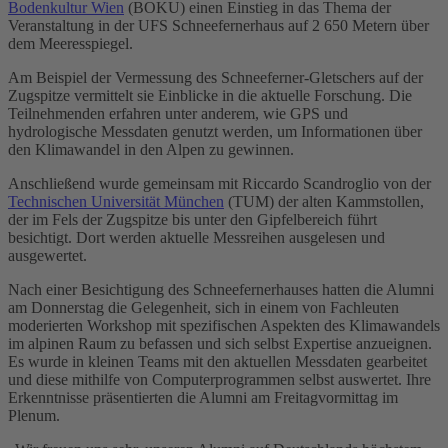
Bodenkultur Wien
(BOKU) einen Einstieg in das Thema der
Veranstaltung in der UFS Schneefernerhaus auf 2 650 Metern über
dem Meeresspiegel.
Am Beispiel der Vermessung des Schneeferner-Gletschers auf der
Zugspitze vermittelt sie Einblicke in die aktuelle Forschung. Die
Teilnehmenden erfahren unter anderem, wie GPS und
hydrologische Messdaten genutzt werden, um Informationen über
den Klimawandel in den Alpen zu gewinnen.
Anschließend wurde gemeinsam mit Riccardo Scandroglio von der
Technischen Universität München
(TUM) der alten Kammstollen,
der im Fels der Zugspitze bis unter den Gipfelbereich führt
besichtigt. Dort werden aktuelle Messreihen ausgelesen und
ausgewertet.
Nach einer Besichtigung des Schneefernerhauses hatten die Alumni
am Donnerstag die Gelegenheit, sich in einem von Fachleuten
moderierten Workshop mit spezifischen Aspekten des Klimawandels
im alpinen Raum zu befassen und sich selbst Expertise anzueignen.
Es wurde in kleinen Teams mit den aktuellen Messdaten gearbeitet
und diese mithilfe von Computerprogrammen selbst auswertet. Ihre
Erkenntnisse präsentierten die Alumni am Freitagvormittag im
Plenum.