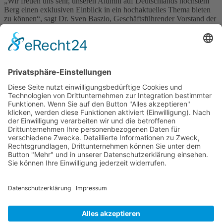
„Wir freuen uns sehr, unseren Alumni auf Deutschlands höchstem
Berg einen exklusiven Einblick in ein hochaktuelles Thema bieten
zu können“, sagt Dr. Sven Baszio, Geschäftsführender Vorstand der
Stiftung Jugend forscht e. V. „Und natürlich sind wir sehr glücklich,
dass eine Jugend forscht Veranstaltung nach anderthalb Jahren
Coronapandemie erstmals wieder in Präsenz stattfindet, auch wenn
aus Gründen des Infektionsschutzes nur 18 Ehemalige auf die
Zugspitze reisen können und dort die Möglichkeit zum persönlichen
Austausch erhalten.“
Die PerspektivForen sind wichtiger Bestandteil der Alumni-
Förderung von Jugend forscht. Ehemalige Teilnehmerinnen und
Teilnehmer des Wettbewerbs sollen gezielt gefördert und in ihrer
beruflichen Orientierung unterstützt werden. Bei den
Veranstaltungen tauschen sich Fachleute von heute mit den
Expertinnen und Experten von morgen über gesellschaftliche
Herausforderungen und Zukunftsfragen aus. Im Sinne des
Networkings erhalten die Alumni zudem die Chance, wertvolle
Kontakte zu knüpfen, die sie für Studium und Beruf nutzen können.
Das Veranstaltungsprogramm gibt es unter
Jugend forscht -
klimawandel-im-alpinen-raum
Zurück