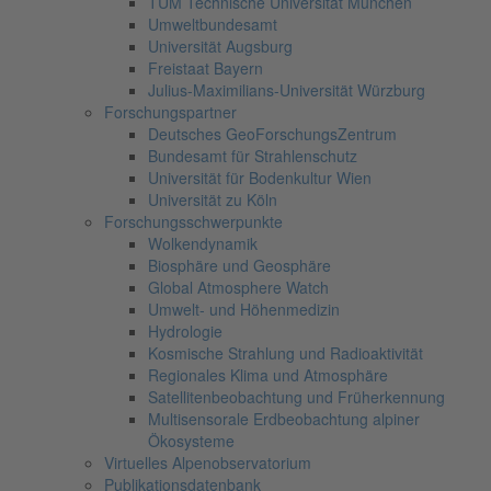
TUM Technische Universität München
Umweltbundesamt
Universität Augsburg
Freistaat Bayern
Julius-Maximilians-Universität Würzburg
Forschungspartner
Deutsches GeoForschungsZentrum
Bundesamt für Strahlenschutz
Universität für Bodenkultur Wien
Universität zu Köln
Forschungsschwerpunkte
Wolkendynamik
Biosphäre und Geosphäre
Global Atmosphere Watch
Umwelt- und Höhenmedizin
Hydrologie
Kosmische Strahlung und Radioaktivität
Regionales Klima und Atmosphäre
Satellitenbeobachtung und Früherkennung
Multisensorale Erdbeobachtung alpiner
Ökosysteme
Virtuelles Alpenobservatorium
Publikationsdatenbank