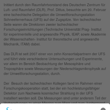
Initiiert durch den Raumfahrtvorstand des Deutschen Zentrum für
Luft- und Raumfahrt (DLR), Prof. Dittus, besuchte am 20. Februar
eine tschechische Delegation die Umweltforschungsstation
Schneefernerhaus (UFS) auf der Zugspitze. Von tschechischer
Seite waren die Direktoren zweier tschechischer
Forschungseinrichtungen (Technische Universität Prag- Institut
für experimentelle und angewandte Physik, IEAP, sowie Akademie
der Wissenschaften- Institut für theoretische und angewandte
Mechanik, ITAM) dabei.
Das DLR ist seit 2007 einer von zehn Konsortialpartnern der UFS
und führt viele verschiedene Untersuchungen und Experimente,
vor allem im Bereich Beobachtung der Mesosphäre und
Troposphäre sowie Messungen der Niederschlagsmikrophysik auf
der Umweltforschungsstation, durch.
Der Besuch der tschechischen Kollegen fand im Rahmen einer
Forschungskooperation statt, bei der ein hochleistungsfähiger
Detektor zum Nachweis kosmischer Strahlung in der UFS
installiert werden soll. Die Messungen sind unter anderem Teil der
Vorbereitungen zu einer Mission zum Mars und zum Jupitermond
Europa. Untersuchungen des Einflusses von atmosphärischen